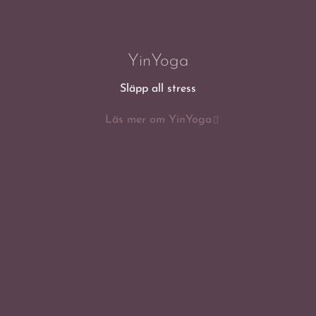
YinYoga
Släpp all stress
Läs mer om YinYoga